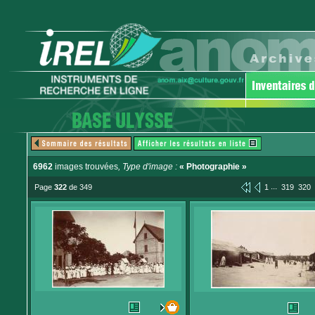
6962
images trouvées
, Type d'image :
« Photographie »
...
Page
322
de 349
1
319
320