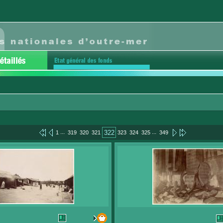
...
...
322
1
319
320
321
323
324
325
349