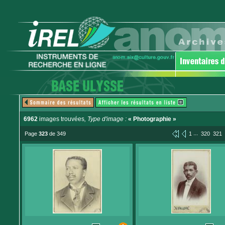
6962
images trouvées
, Type d'image :
« Photographie »
...
Page
323
de 349
1
320
321