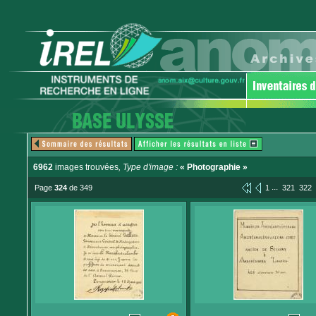
6962
images trouvées
, Type d'image :
« Photographie »
...
Page
324
de 349
1
321
322