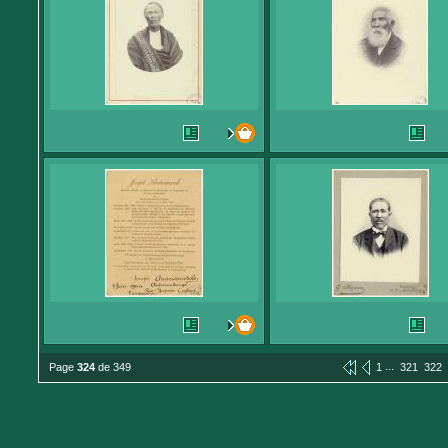
...
Page
324
de 349
1
321
322