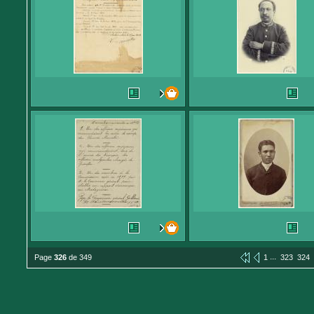
...
Page
326
de 349
1
323
324