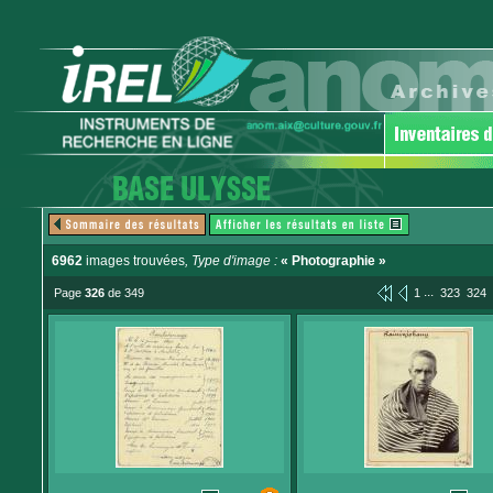
6962
images trouvées
, Type d'image :
« Photographie »
...
Page
326
de 349
1
323
324