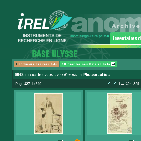
6962
images trouvées
, Type d'image :
« Photographie »
...
Page
327
de 349
1
324
325