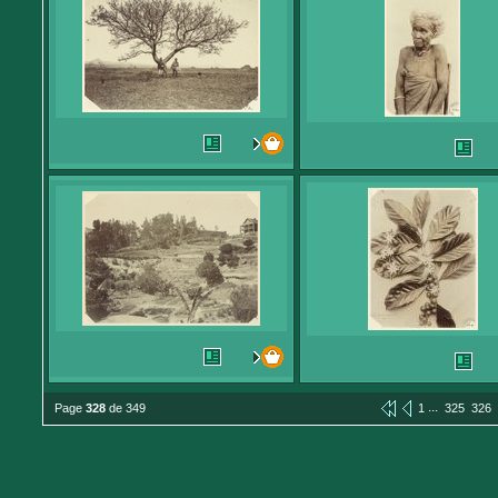
...
Page
328
de 349
1
325
326