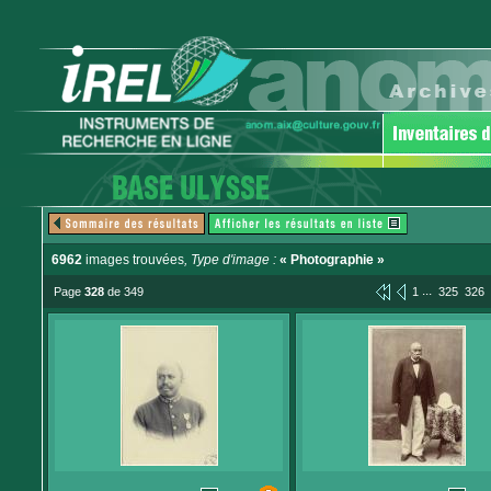
6962
images trouvées
, Type d'image :
« Photographie »
...
Page
328
de 349
1
325
326