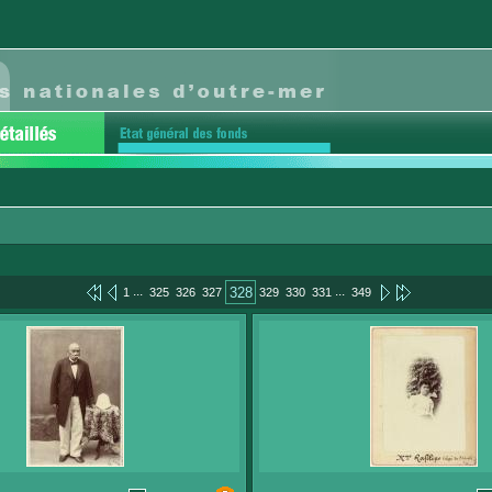
...
...
328
1
325
326
327
329
330
331
349