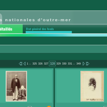
...
...
328
1
325
326
327
329
330
331
349