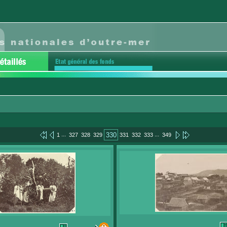
...
...
330
1
327
328
329
331
332
333
349