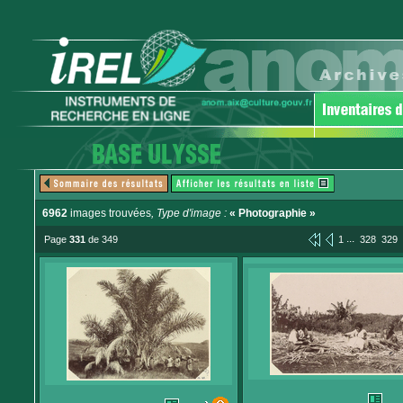
6962
images trouvées
, Type d'image :
« Photographie »
...
Page
331
de 349
1
328
329