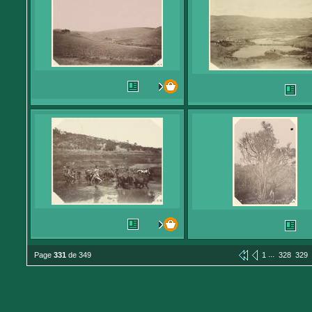
...
Page
331
de 349
1
328
329