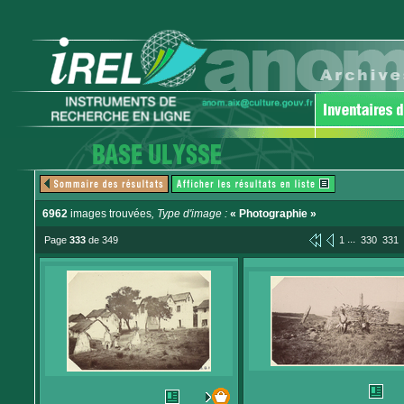
6962
images trouvées
, Type d'image :
« Photographie »
...
Page
333
de 349
1
330
331