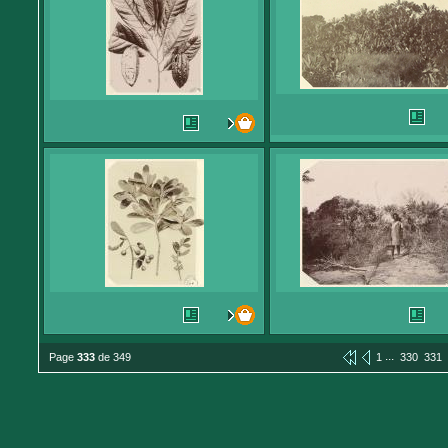
...
Page
333
de 349
1
330
331