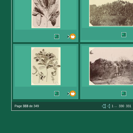
...
Page
333
de 349
1
330
331