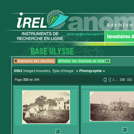
6962
images trouvées
, Type d'image :
« Photographie »
...
Page
333
de 349
1
330
331