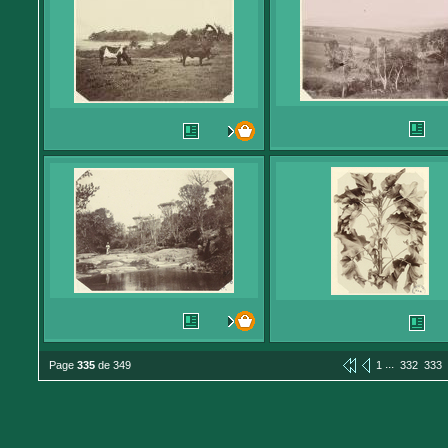
...
Page
335
de 349
1
332
333