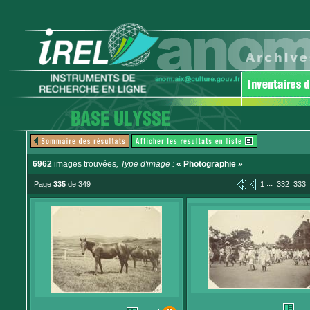
6962
images trouvées
, Type d'image :
« Photographie »
...
Page
335
de 349
1
332
333