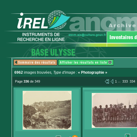
6962
images trouvées
, Type d'image :
« Photographie »
...
Page
336
de 349
1
333
334