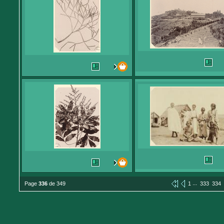
...
Page
336
de 349
1
333
334