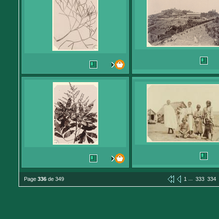
...
Page
336
de 349
1
333
334