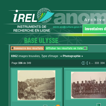
6962
images trouvées
, Type d'image :
« Photographie »
...
Page
336
de 349
1
333
334