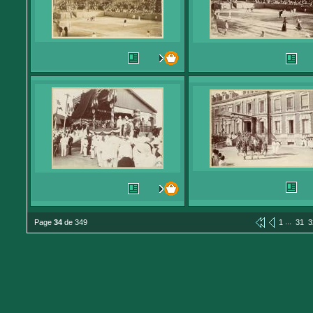
...
Page
34
de 349
1
31
3