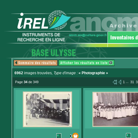
6962
images trouvées
, Type d'image :
« Photographie »
...
Page
34
de 349
1
31
3