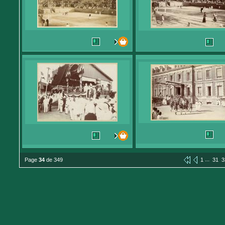
...
Page
34
de 349
1
31
3