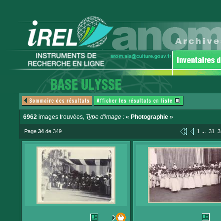
6962
images trouvées
, Type d'image :
« Photographie »
...
Page
34
de 349
1
31
3