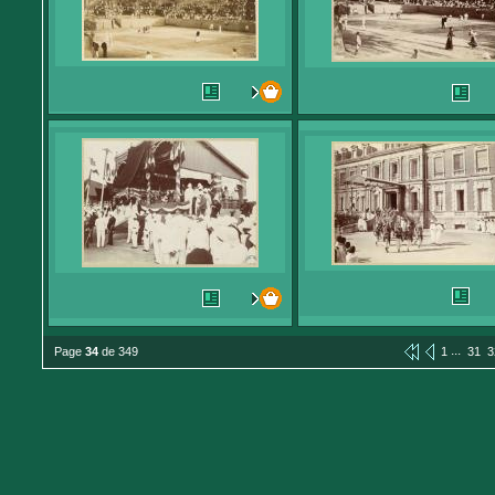
...
Page
34
de 349
1
31
3