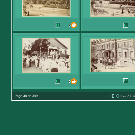
...
Page
34
de 349
1
31
3