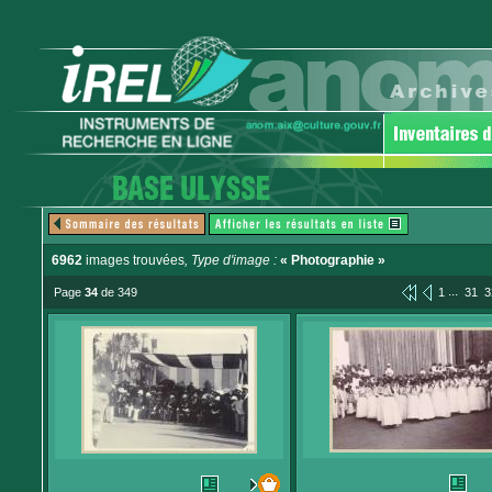
6962
images trouvées
, Type d'image :
« Photographie »
...
Page
34
de 349
1
31
3