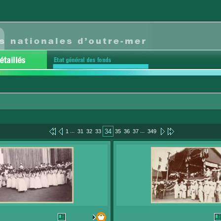
...
...
34
1
31
32
33
35
36
37
349