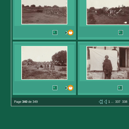
...
Page
340
de 349
1
337
338