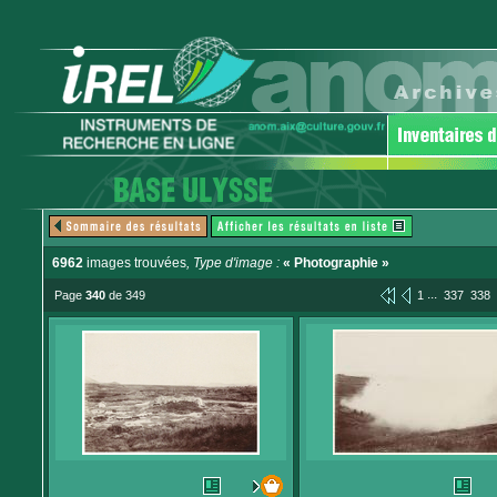
6962
images trouvées
, Type d'image :
« Photographie »
...
Page
340
de 349
1
337
338