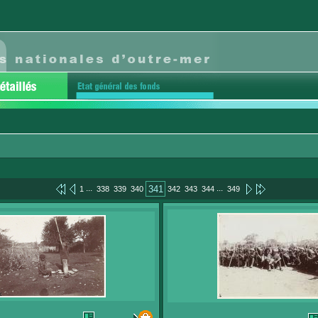
...
...
341
1
338
339
340
342
343
344
349