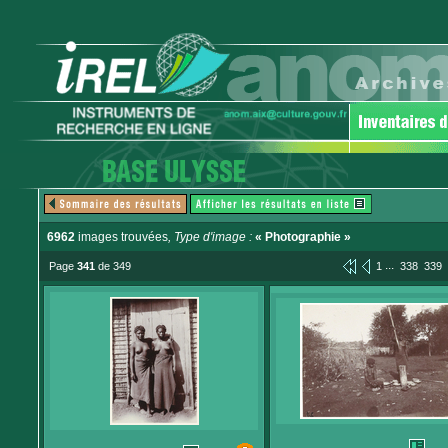
6962
images trouvées
, Type d'image :
« Photographie »
...
Page
341
de 349
1
338
339