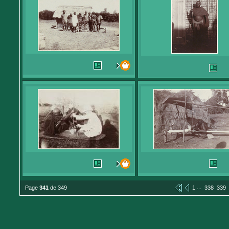
...
Page
341
de 349
1
338
339