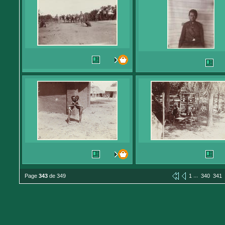
...
Page
343
de 349
1
340
341