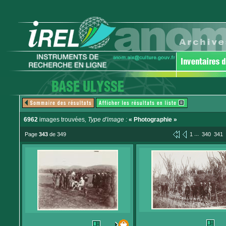
6962
images trouvées
, Type d'image :
« Photographie »
...
Page
343
de 349
1
340
341