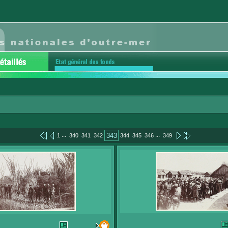
...
...
343
1
340
341
342
344
345
346
349