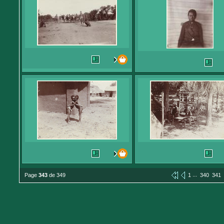
...
Page
343
de 349
1
340
341