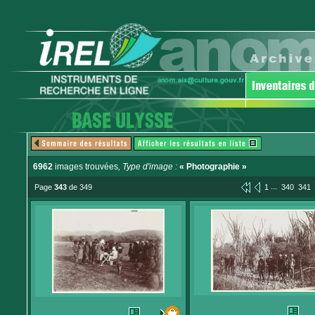
6962
images trouvées
, Type d'image :
« Photographie »
...
Page
343
de 349
1
340
341