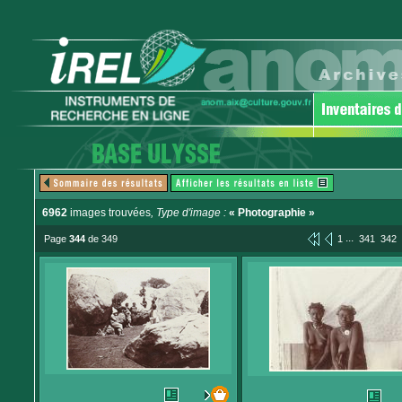
6962
images trouvées
, Type d'image :
« Photographie »
...
Page
344
de 349
1
341
342