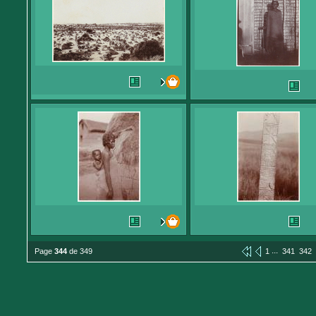
...
Page
344
de 349
1
341
342