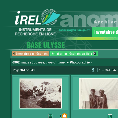
6962
images trouvées
, Type d'image :
« Photographie »
...
Page
344
de 349
1
341
342