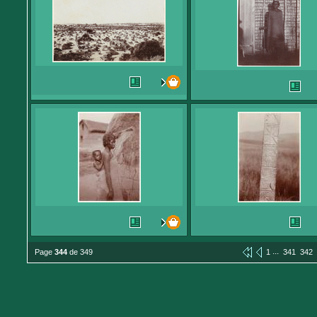
...
Page
344
de 349
1
341
342