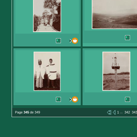
...
Page
345
de 349
1
342
34