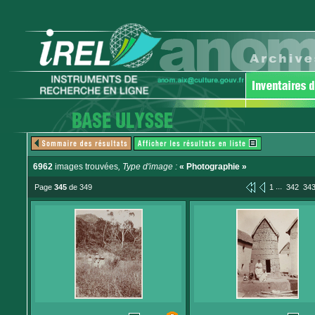
6962
images trouvées
, Type d'image :
« Photographie »
...
Page
345
de 349
1
342
34