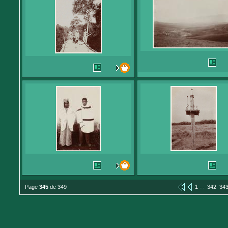
...
Page
345
de 349
1
342
34