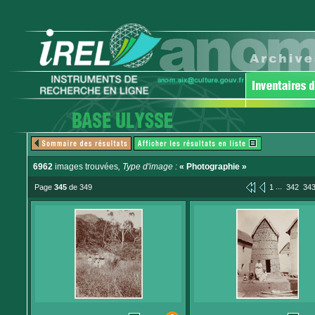
6962
images trouvées
, Type d'image :
« Photographie »
...
Page
345
de 349
1
342
34