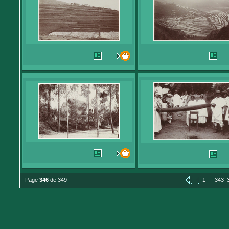
...
Page
346
de 349
1
343