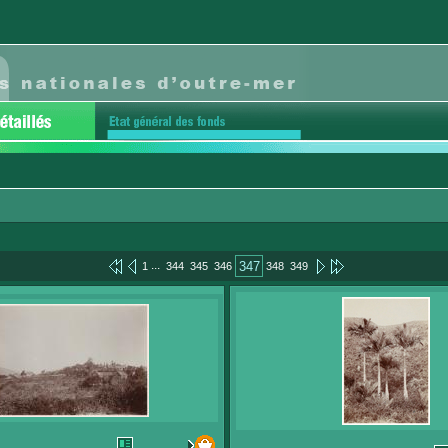
...
347
1
344
345
346
348
349