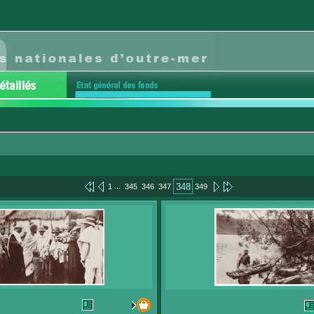
...
348
1
345
346
347
349