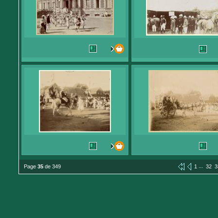
...
Page
35
de 349
1
32
3