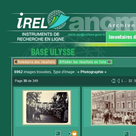
6962
images trouvées
, Type d'image :
« Photographie »
...
Page
35
de 349
1
32
3