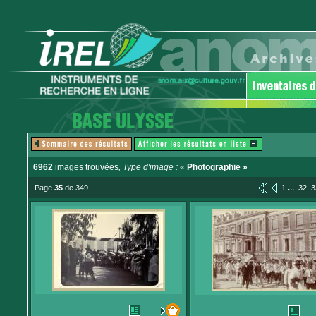
6962
images trouvées
, Type d'image :
« Photographie »
...
Page
35
de 349
1
32
3