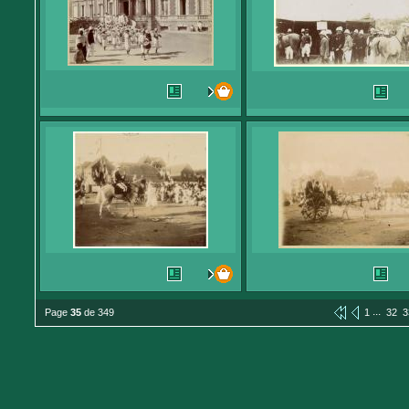
...
Page
35
de 349
1
32
3