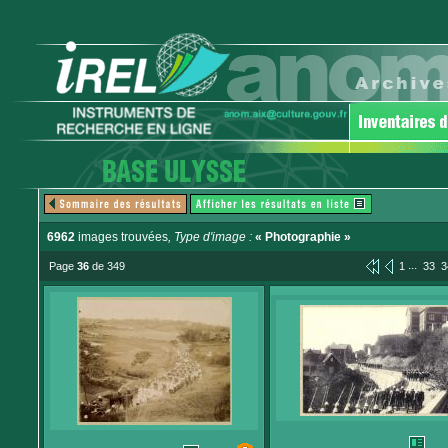
6962
images trouvées
, Type d'image :
« Photographie »
...
Page
36
de 349
1
33
3