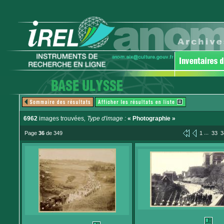
6962
images trouvées
, Type d'image :
« Photographie »
...
Page
36
de 349
1
33
3