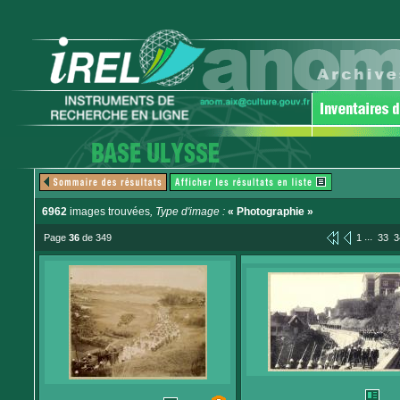
6962
images trouvées
, Type d'image :
« Photographie »
...
Page
36
de 349
1
33
3