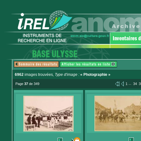
6962
images trouvées
, Type d'image :
« Photographie »
...
Page
37
de 349
1
34
3