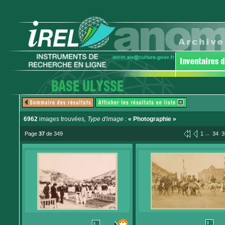
6962
images trouvées
, Type d'image :
« Photographie »
...
Page
37
de 349
1
34
3