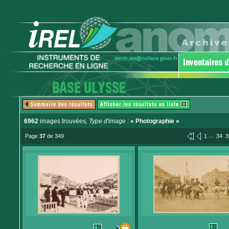
6962
images trouvées
, Type d'image :
« Photographie »
...
Page
37
de 349
1
34
3