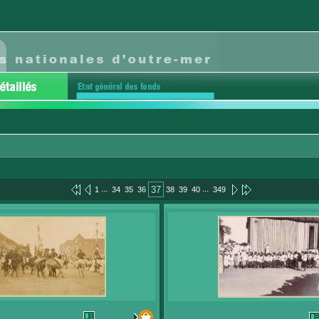
...
...
37
1
34
35
36
38
39
40
349