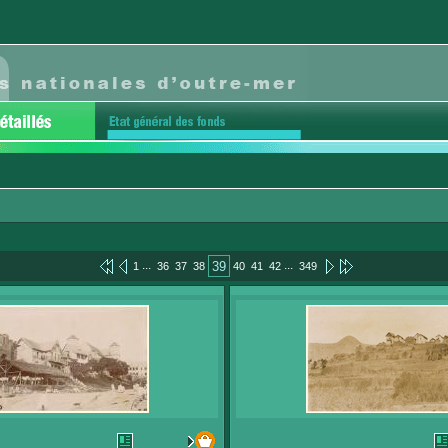
...
...
39
1
36
37
38
40
41
42
349