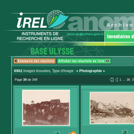
6962
images trouvées
, Type d'image :
« Photographie »
...
Page
39
de 349
1
36
3