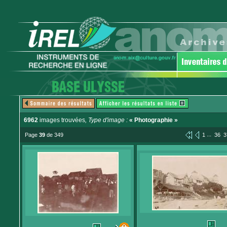
6962
images trouvées
, Type d'image :
« Photographie »
...
Page
39
de 349
1
36
3