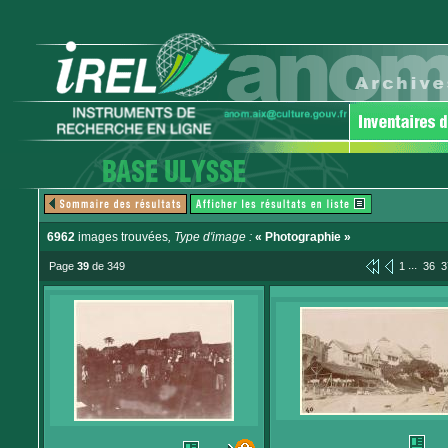
6962
images trouvées
, Type d'image :
« Photographie »
...
Page
39
de 349
1
36
3