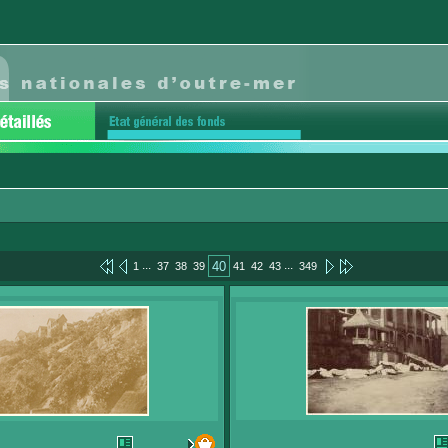
...
...
40
1
37
38
39
41
42
43
349