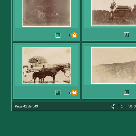
...
Page
41
de 349
1
38
3