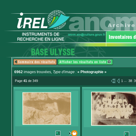
6962
images trouvées
, Type d'image :
« Photographie »
...
Page
41
de 349
1
38
3