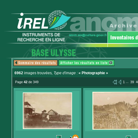
6962
images trouvées
, Type d'image :
« Photographie »
...
Page
42
de 349
1
39
4