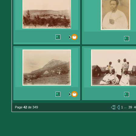
...
Page
42
de 349
1
39
4